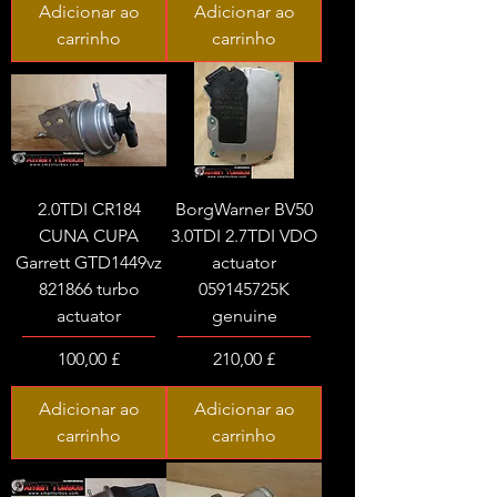
Adicionar ao
Adicionar ao
carrinho
carrinho
2.0TDI CR184
BorgWarner BV50
CUNA CUPA
3.0TDI 2.7TDI VDO
Garrett GTD1449vz
actuator
821866 turbo
059145725K
actuator
genuine
Preço
Preço
100,00 £
210,00 £
Adicionar ao
Adicionar ao
carrinho
carrinho