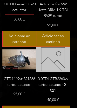
3.0TDI Garrett G-20
Actuator for VW
actuator
Jetta BRM 1.9 TDI
BV39 turbo
Preço
50,00 £
Preço
95,00 £
Adicionar ao
Adicionar ao
carrinho
carrinho
GTD1449vz 821866
3.0TDI GTB2260vk
turbo actuator
turbo actuator G-
021
Preço
95,00 £
Preço
40,00 £