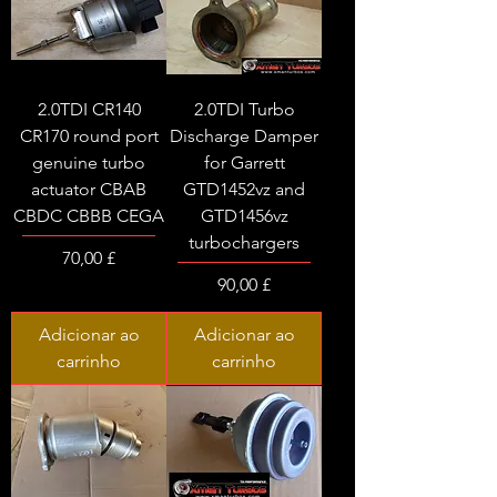
2.0TDI CR140
2.0TDI Turbo
CR170 round port
Discharge Damper
genuine turbo
for Garrett
actuator CBAB
GTD1452vz and
CBDC CBBB CEGA
GTD1456vz
turbochargers
Preço
70,00 £
Preço
90,00 £
Adicionar ao
Adicionar ao
carrinho
carrinho