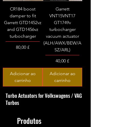
CR184 boost
Garrett
damper to fit
VNT15VNT17
Garrett GTD1452vz
GT1749v
and GTD1456vz
turbocharger
turbocharger
vacuum actuator
(ALH/AWX/BEW/A
Preço
80,00 £
SZ/ARL)
Preço
40,00 £
Adicionar ao
Adicionar ao
carrinho
carrinho
Turbo Actuators for Volkswagens / VAG
Turbos
Produtos