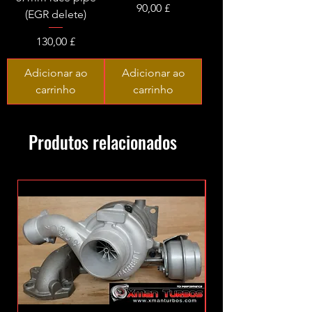
Preço
90,00 £
(EGR delete)
Preço
130,00 £
Adicionar ao
Adicionar ao
carrinho
carrinho
Produtos relacionados