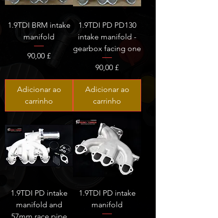
1.9TDI BRM intake
1.9TDI PD PD130
manifold
intake manifold -
gearbox facing one
Preço
90,00 £
Preço
90,00 £
Adicionar ao
Adicionar ao
carrinho
carrinho
1.9TDI PD intake
1.9TDI PD intake
manifold and
manifold
57mm race pipe